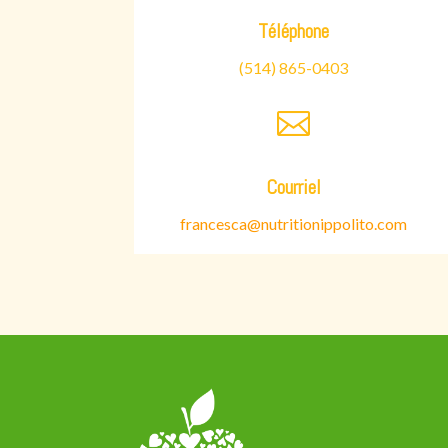
Téléphone
(514) 865-0403

Courriel
francesca@nutritionippolito.com